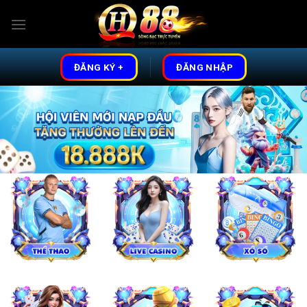
Skip
to
content
ĐĂNG KÝ +
ĐĂNG NHẬP