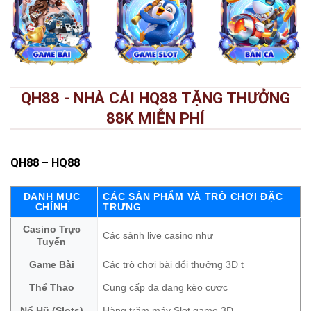
QH88 - NHÀ CÁI HQ88 TẶNG THƯỞNG
88K MIỄN PHÍ
QH88
– HQ88
DANH MỤC
CÁC SẢN PHẨM VÀ TRÒ CHƠI ĐẶC
CHÍNH
TRƯNG
Casino Trực
Các sảnh live casino như
Tuyến
Game Bài
Các trò chơi bài đổi thưởng 3D t
Thể Thao
Cung cấp đa dạng kèo cược
Nổ Hũ (Slots)
Hàng trăm máy Slot game 3D