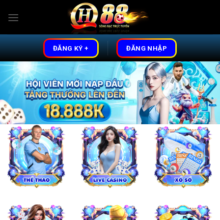
Skip
to
content
ĐĂNG KÝ +
ĐĂNG NHẬP