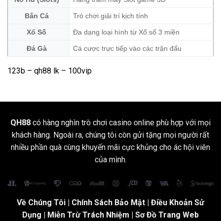
Bắn Cá
Trò chơi giải trí kịch tính
Xổ Số
Đa dạng loại hình từ Xổ số 3 miền
Đá Gà
Cá cược trực tiếp vào các trận đấu
123b
–
qh88 lk
– 100vip
QH88
có hàng nghìn trò chơi casino online phù hợp với mọi
khách hàng. Ngoài ra, chúng tôi còn gửi tặng mọi người rất
nhiều phần quà cùng khuyến mãi cực khủng cho ác hội viên
của mình.
Về Chúng Tôi
|
Chính Sách Bảo Mật
|
Điều Khoản Sử
Dụng
| Miễn Trừ Trách Nhiệm |
Sơ Đồ Trang Web