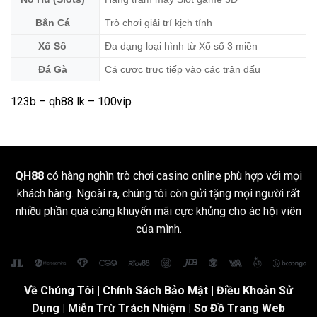
Bắn Cá
Trò chơi giải trí kịch tính
Xổ Số
Đa dạng loại hình từ Xổ số 3 miền
Đá Gà
Cá cược trực tiếp vào các trận đấu
123b
–
qh88 lk
– 100vip
QH88
có hàng nghìn trò chơi casino online phù hợp với mọi
khách hàng. Ngoài ra, chúng tôi còn gửi tặng mọi người rất
nhiều phần quà cùng khuyến mãi cực khủng cho ác hội viên
của mình.
Về Chúng Tôi
|
Chính Sách Bảo Mật
|
Điều Khoản Sử
Dụng
| Miễn Trừ Trách Nhiệm |
Sơ Đồ Trang Web