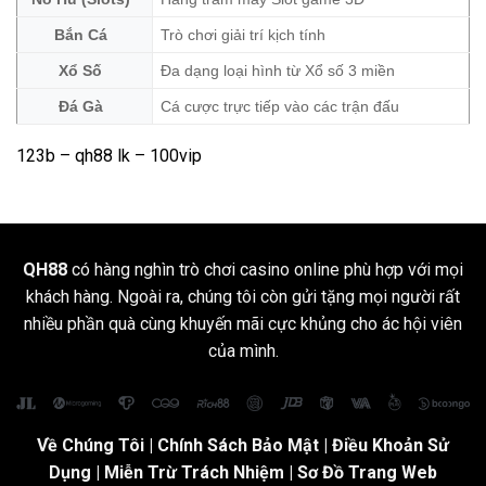
Bắn Cá
Trò chơi giải trí kịch tính
Xổ Số
Đa dạng loại hình từ Xổ số 3 miền
Đá Gà
Cá cược trực tiếp vào các trận đấu
123b
–
qh88 lk
– 100vip
QH88
có hàng nghìn trò chơi casino online phù hợp với mọi
khách hàng. Ngoài ra, chúng tôi còn gửi tặng mọi người rất
nhiều phần quà cùng khuyến mãi cực khủng cho ác hội viên
của mình.
Về Chúng Tôi
|
Chính Sách Bảo Mật
|
Điều Khoản Sử
Dụng
| Miễn Trừ Trách Nhiệm |
Sơ Đồ Trang Web