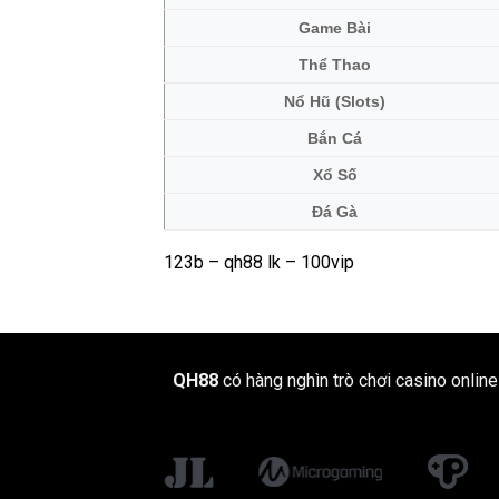
Game Bài
Thể Thao
Nổ Hũ (Slots)
Bắn Cá
Xổ Số
Đá Gà
123b
–
qh88 lk
– 100vip
QH88
có hàng nghìn trò chơi casino online