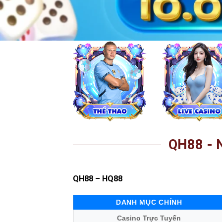
QH88 - 
QH88
– HQ88
DANH MỤC CHÍNH
Casino Trực Tuyến