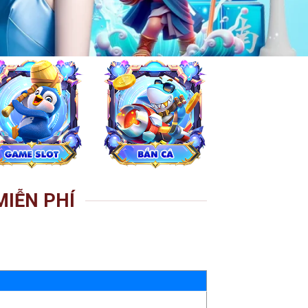
MIỄN PHÍ