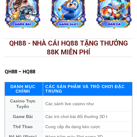
QH88 - NHÀ CÁI HQ88 TẶNG THƯỞNG
88K MIỄN PHÍ
QH88
– HQ88
DANH MỤC
CÁC SẢN PHẨM VÀ TRÒ CHƠI ĐẶC
CHÍNH
TRƯNG
Casino Trực
Các sảnh live casino như
Tuyến
Game Bài
Các trò chơi bài đổi thưởng 3D t
Thể Thao
Cung cấp đa dạng kèo cược
Nổ Hũ (Slots)
Hàng trăm máy Slot game 3D