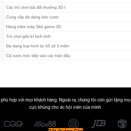
Các trò chơi bài đổi thưởng 3D t
Cung cấp đa dạng kèo cược
Hàng trăm máy Slot game 3D
Trò chơi giải trí kịch tính
Đa dạng loại hình từ Xổ số 3 miền
Cá cược trực tiếp vào các trận đấu
 phù hợp với mọi khách hàng. Ngoài ra, chúng tôi còn gửi tặng mọ
cực khủng cho ác hội viên của mình.