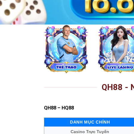
QH88 - 
QH88
– HQ88
DANH MỤC CHÍNH
Casino Trực Tuyến