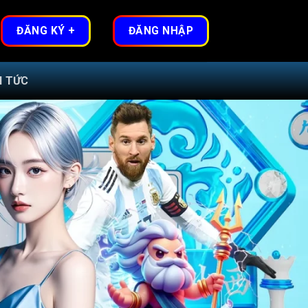
ĐĂNG KÝ +
ĐĂNG NHẬP
N TỨC