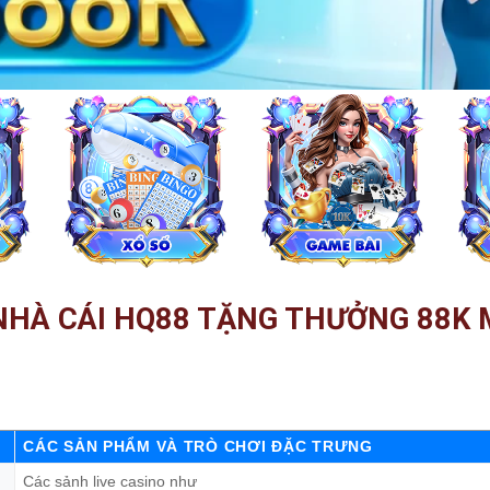
NHÀ CÁI HQ88 TẶNG THƯỞNG 88K 
CÁC SẢN PHẨM VÀ TRÒ CHƠI ĐẶC TRƯNG
Các sảnh live casino như