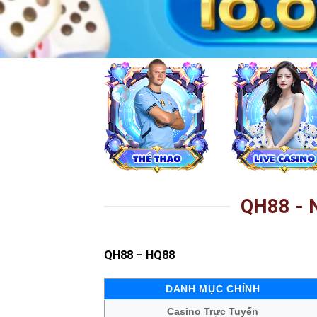
QH88 - 
QH88
– HQ88
DANH MỤC CHÍNH
Casino Trực Tuyến