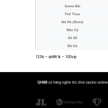
Game Bài
Thể Thao
Nổ Hũ (Slots)
Bắn Cá
Xổ Số
Đá Gà
123b
–
qh88 lk
– 100vip
QH88
có hàng nghìn trò chơi casino online