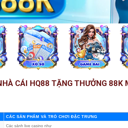
NHÀ CÁI HQ88 TẶNG THƯỞNG 88K 
CÁC SẢN PHẨM VÀ TRÒ CHƠI ĐẶC TRƯNG
Các sảnh live casino như