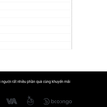
i người rất nhiều phần quà cùng khuyến mãi