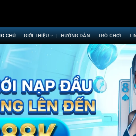
NG CHỦ
GIỚI THIỆU
HƯỚNG DẪN
TRÒ CHƠI
TI