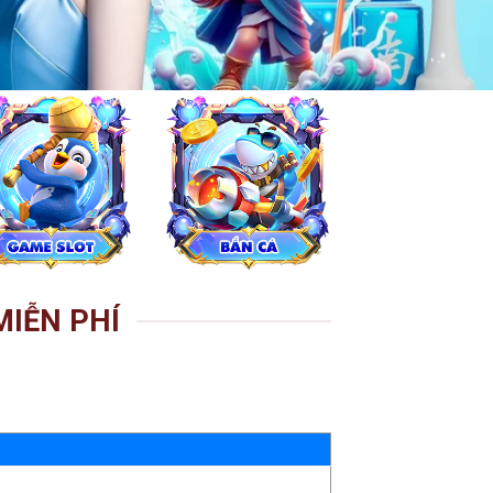
MIỄN PHÍ