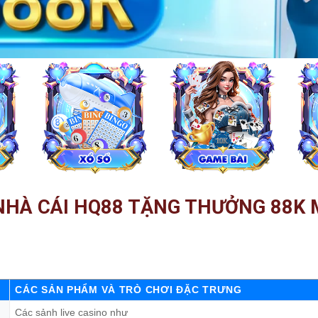
NHÀ CÁI HQ88 TẶNG THƯỞNG 88K 
CÁC SẢN PHẨM VÀ TRÒ CHƠI ĐẶC TRƯNG
Các sảnh live casino như