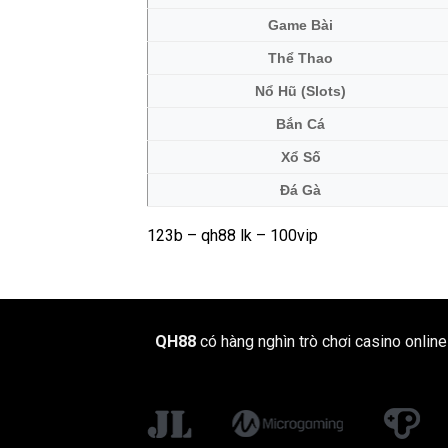
Game Bài
Thể Thao
Nổ Hũ (Slots)
Bắn Cá
Xổ Số
Đá Gà
123b
–
qh88 lk
– 100vip
QH88
có hàng nghìn trò chơi casino online