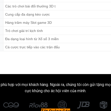
Các trò chơi bài đổi thưởng 3D t
Cung cấp đa dạng kèo cược
Hàng trăm máy Slot game 3D
Trò chơi giải trí kịch tính
Đa dạng loại hình từ Xổ số 3 miền
Cá cược trực tiếp vào các trận đấu
 phù hợp với mọi khách hàng. Ngoài ra, chúng tôi còn gửi tặng mọ
cực khủng cho ác hội viên của mình.