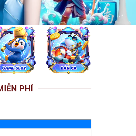
MIỄN PHÍ