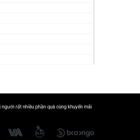
i người rất nhiều phần quà cùng khuyến mãi