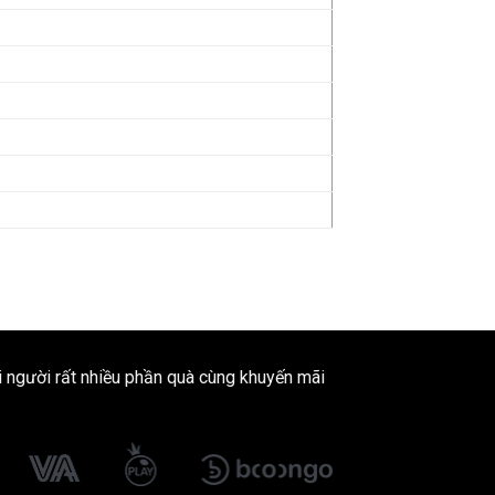
i người rất nhiều phần quà cùng khuyến mãi