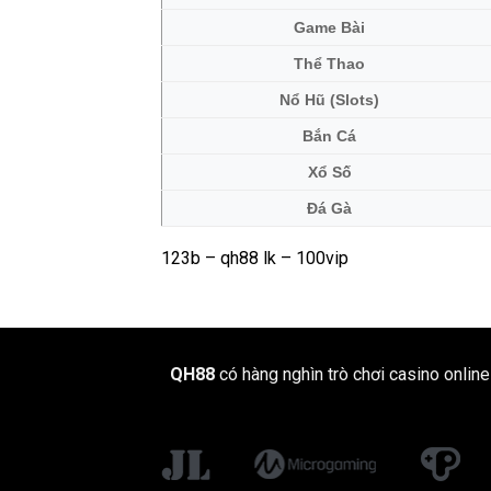
Game Bài
Thể Thao
Nổ Hũ (Slots)
Bắn Cá
Xổ Số
Đá Gà
123b
–
qh88 lk
– 100vip
QH88
có hàng nghìn trò chơi casino online