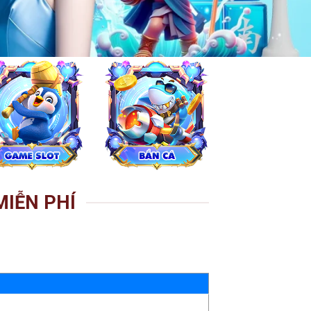
MIỄN PHÍ