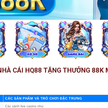
NHÀ CÁI HQ88 TẶNG THƯỞNG 88K 
CÁC SẢN PHẨM VÀ TRÒ CHƠI ĐẶC TRƯNG
Các sảnh live casino như