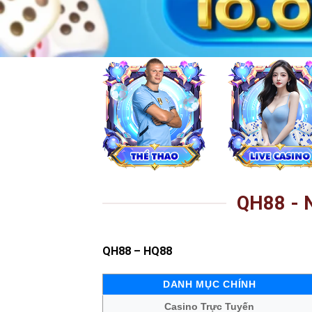
QH88 - 
QH88
– HQ88
DANH MỤC CHÍNH
Casino Trực Tuyến