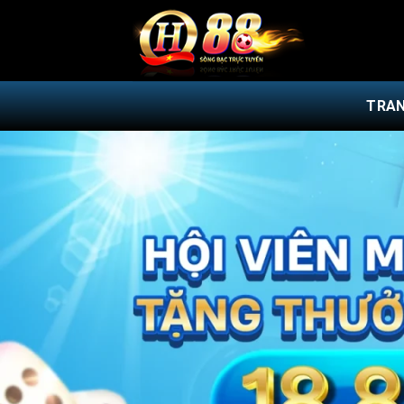
Skip
to
content
TRA