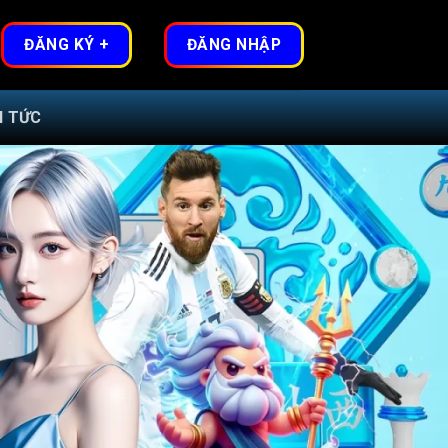
ĐĂNG KÝ +
ĐĂNG NHẬP
N TỨC