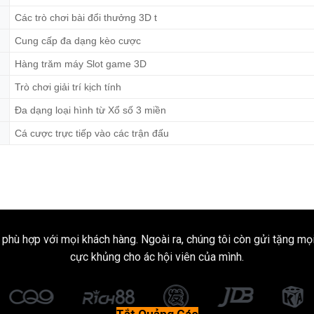
Các trò chơi bài đổi thưởng 3D t
Cung cấp đa dạng kèo cược
Hàng trăm máy Slot game 3D
Trò chơi giải trí kịch tính
Đa dạng loại hình từ Xổ số 3 miền
Cá cược trực tiếp vào các trận đấu
 phù hợp với mọi khách hàng. Ngoài ra, chúng tôi còn gửi tặng mọ
cực khủng cho ác hội viên của mình.