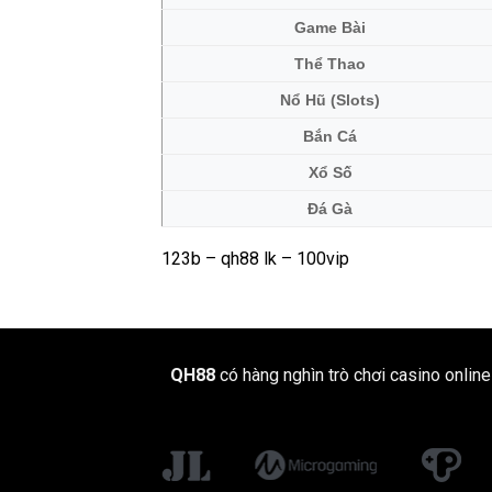
Game Bài
Thể Thao
Nổ Hũ (Slots)
Bắn Cá
Xổ Số
Đá Gà
123b
–
qh88 lk
– 100vip
QH88
có hàng nghìn trò chơi casino online