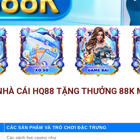
NHÀ CÁI HQ88 TẶNG THƯỞNG 88K 
CÁC SẢN PHẨM VÀ TRÒ CHƠI ĐẶC TRƯNG
Các sảnh live casino như