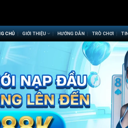
NG CHỦ
GIỚI THIỆU
HƯỚNG DẪN
TRÒ CHƠI
TI