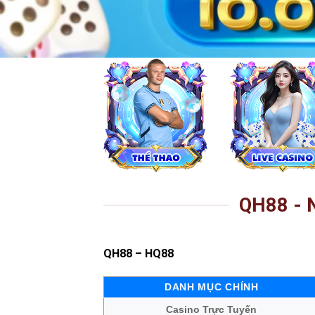
QH88 - 
QH88
– HQ88
DANH MỤC CHÍNH
Casino Trực Tuyến