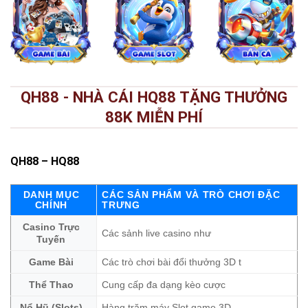
QH88 - NHÀ CÁI HQ88 TẶNG THƯỞNG
88K MIỄN PHÍ
QH88
– HQ88
DANH MỤC
CÁC SẢN PHẨM VÀ TRÒ CHƠI ĐẶC
CHÍNH
TRƯNG
Casino Trực
Các sảnh live casino như
Tuyến
Game Bài
Các trò chơi bài đổi thưởng 3D t
Thể Thao
Cung cấp đa dạng kèo cược
Nổ Hũ (Slots)
Hàng trăm máy Slot game 3D