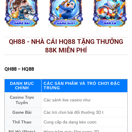
QH88 - NHÀ CÁI HQ88 TẶNG THƯỞNG
88K MIỄN PHÍ
QH88
– HQ88
DANH MỤC
CÁC SẢN PHẨM VÀ TRÒ CHƠI ĐẶC
CHÍNH
TRƯNG
Casino Trực
Các sảnh live casino như
Tuyến
Game Bài
Các trò chơi bài đổi thưởng 3D t
Thể Thao
Cung cấp đa dạng kèo cược
Nổ Hũ (Slots)
Hàng trăm máy Slot game 3D