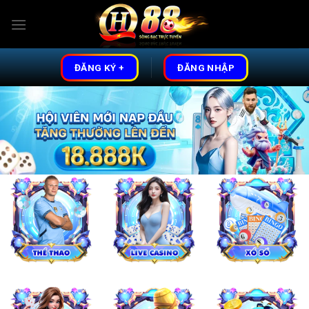
Skip
to
content
ĐĂNG KÝ +
ĐĂNG NHẬP