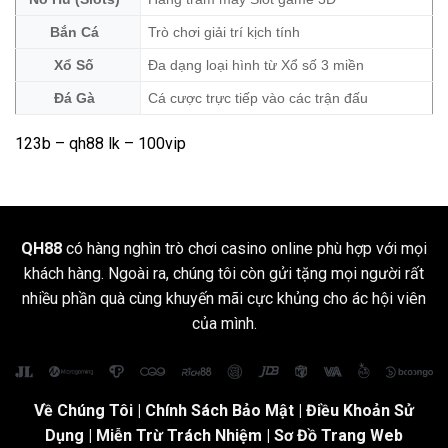
Bắn Cá
Trò chơi giải trí kịch tính
Xổ Số
Đa dạng loại hình từ Xổ số 3 miền
Đá Gà
Cá cược trực tiếp vào các trận đấu
123b
–
qh88 lk
– 100vip
QH88
có hàng nghìn trò chơi casino online phù hợp với mọi
khách hàng. Ngoài ra, chúng tôi còn gửi tặng mọi người rất
nhiều phần quà cùng khuyến mãi cực khủng cho ác hội viên
của mình.
Về Chúng Tôi
|
Chính Sách Bảo Mật
|
Điều Khoản Sử
Dụng
| Miễn Trừ Trách Nhiệm |
Sơ Đồ Trang Web