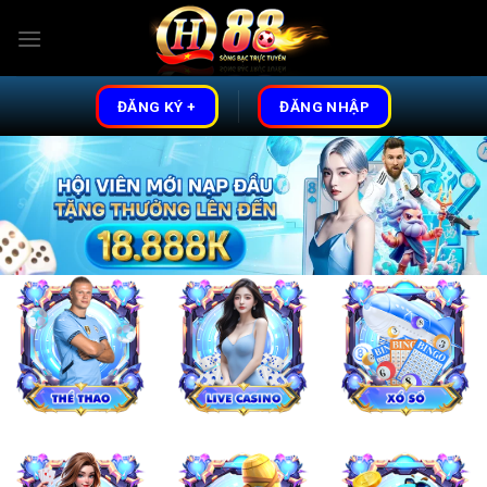
Skip
to
content
ĐĂNG KÝ +
ĐĂNG NHẬP