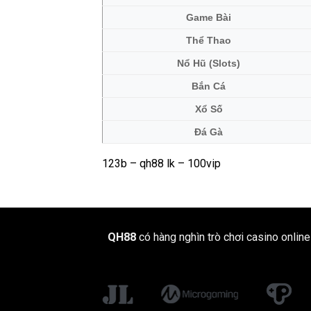
Game Bài
Thể Thao
Nổ Hũ (Slots)
Bắn Cá
Xổ Số
Đá Gà
123b
–
qh88 lk
– 100vip
QH88
có hàng nghìn trò chơi casino online