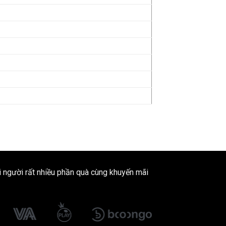
i người rất nhiều phần quà cùng khuyến mãi