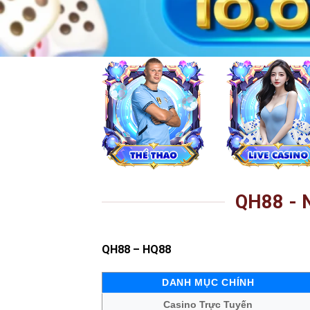
QH88 - 
QH88
– HQ88
DANH MỤC CHÍNH
Casino Trực Tuyến