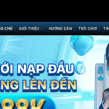
NG CHỦ
GIỚI THIỆU
HƯỚNG DẪN
TRÒ CHƠI
TI