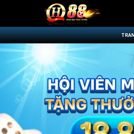
Skip
to
content
TRA