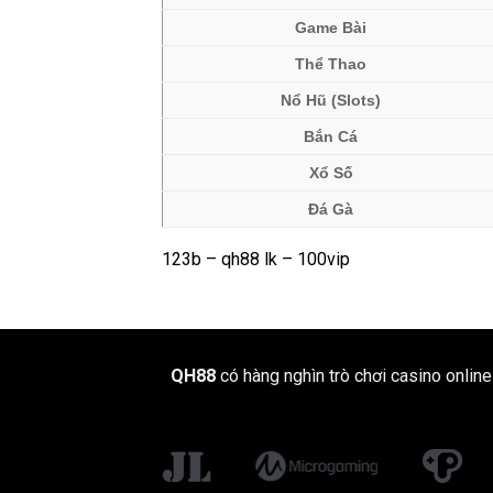
Game Bài
Thể Thao
Nổ Hũ (Slots)
Bắn Cá
Xổ Số
Đá Gà
123b
–
qh88 lk
– 100vip
QH88
có hàng nghìn trò chơi casino online