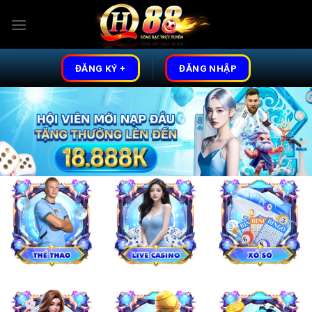
Skip
to
content
ĐĂNG KÝ +
ĐĂNG NHẬP