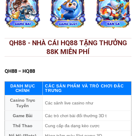
QH88 - NHÀ CÁI HQ88 TẶNG THƯỞNG
88K MIỄN PHÍ
QH88
– HQ88
DANH MỤC
CÁC SẢN PHẨM VÀ TRÒ CHƠI ĐẶC
CHÍNH
TRƯNG
Casino Trực
Các sảnh live casino như
Tuyến
Game Bài
Các trò chơi bài đổi thưởng 3D t
Thể Thao
Cung cấp đa dạng kèo cược
Nổ Hũ (Slots)
Hàng trăm máy Slot game 3D