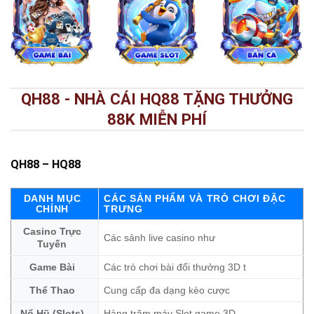
QH88 - NHÀ CÁI HQ88 TẶNG THƯỞNG
88K MIỄN PHÍ
QH88
– HQ88
DANH MỤC
CÁC SẢN PHẨM VÀ TRÒ CHƠI ĐẶC
CHÍNH
TRƯNG
Casino Trực
Các sảnh live casino như
Tuyến
Game Bài
Các trò chơi bài đổi thưởng 3D t
Thể Thao
Cung cấp đa dạng kèo cược
Nổ Hũ (Slots)
Hàng trăm máy Slot game 3D