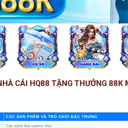
NHÀ CÁI HQ88 TẶNG THƯỞNG 88K 
CÁC SẢN PHẨM VÀ TRÒ CHƠI ĐẶC TRƯNG
Các sảnh live casino như