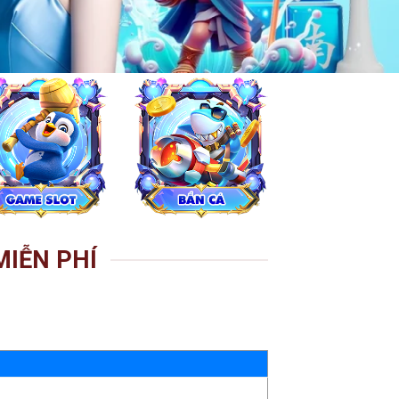
MIỄN PHÍ