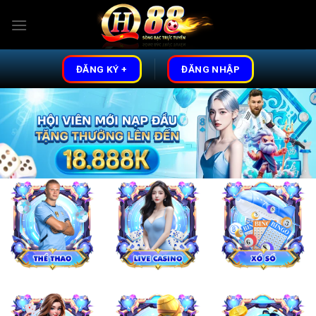
Skip
to
content
ĐĂNG KÝ +
ĐĂNG NHẬP