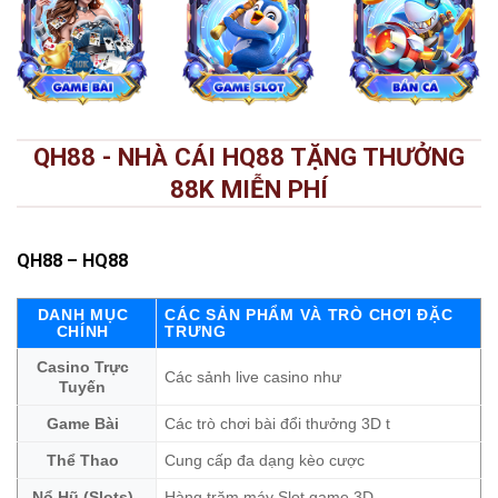
QH88 - NHÀ CÁI HQ88 TẶNG THƯỞNG
88K MIỄN PHÍ
QH88
– HQ88
DANH MỤC
CÁC SẢN PHẨM VÀ TRÒ CHƠI ĐẶC
CHÍNH
TRƯNG
Casino Trực
Các sảnh live casino như
Tuyến
Game Bài
Các trò chơi bài đổi thưởng 3D t
Thể Thao
Cung cấp đa dạng kèo cược
Nổ Hũ (Slots)
Hàng trăm máy Slot game 3D