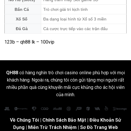
Bắn Cá
Trò chơi giải trí kịch tính
Xổ Số
Đa dạng loại hình từ Xổ số 3 miền
Đá Gà
Cá cược trực tiếp vào các trận đấu
123b
–
qh88 lk
– 100vip
QH88
có hàng nghìn trò chơi casino online phù hợp với mọi
khách hàng. Ngoài ra, chúng tôi còn gửi tặng mọi người rất
nhiều phần quà cùng khuyến mãi cực khủng cho ác hội viên
của mình.
Về Chúng Tôi
|
Chính Sách Bảo Mật
|
Điều Khoản Sử
Dụng
| Miễn Trừ Trách Nhiệm |
Sơ Đồ Trang Web