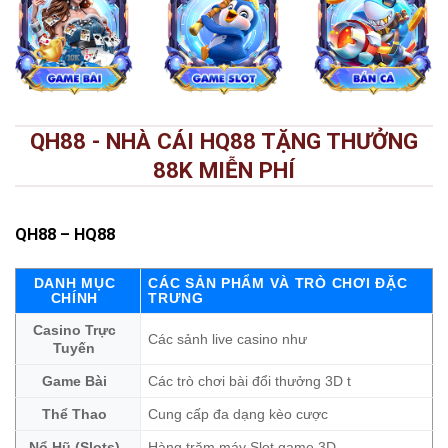
QH88 - NHÀ CÁI HQ88 TẶNG THƯỞNG
88K MIỄN PHÍ
QH88
– HQ88
DANH MỤC
CÁC SẢN PHẨM VÀ TRÒ CHƠI ĐẶC
CHÍNH
TRƯNG
Casino Trực
Các sảnh live casino như
Tuyến
Game Bài
Các trò chơi bài đổi thưởng 3D t
Thể Thao
Cung cấp đa dạng kèo cược
Nổ Hũ (Slots)
Hàng trăm máy Slot game 3D