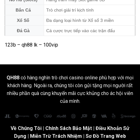
Bắn Cá
Trò chơi giải trí kịch tính
Xổ Số
Đa dạng loại hình từ Xổ số 3 miền
Đá Gà
Cá cược trực tiếp vào các trận đấu
123b
–
qh88 lk
– 100vip
QH88
có hàng nghìn trò chơi casino online phù hợp với mọi
khách hàng. Ngoài ra, chúng tôi còn gửi tặng mọi người rất
nhiều phần quà cùng khuyến mãi cực khủng cho ác hội viên
của mình.
Về Chúng Tôi
|
Chính Sách Bảo Mật
|
Điều Khoản Sử
Dụng
| Miễn Trừ Trách Nhiệm |
Sơ Đồ Trang Web