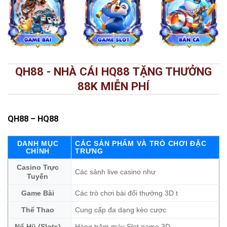
QH88 - NHÀ CÁI HQ88 TẶNG THƯỞNG
88K MIỄN PHÍ
QH88
– HQ88
DANH MỤC
CÁC SẢN PHẨM VÀ TRÒ CHƠI ĐẶC
CHÍNH
TRƯNG
Casino Trực
Các sảnh live casino như
Tuyến
Game Bài
Các trò chơi bài đổi thưởng 3D t
Thể Thao
Cung cấp đa dạng kèo cược
Nổ Hũ (Slots)
Hàng trăm máy Slot game 3D