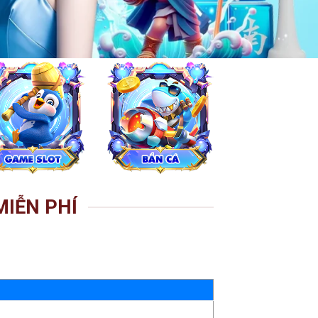
MIỄN PHÍ