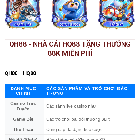
QH88 - NHÀ CÁI HQ88 TẶNG THƯỞNG
88K MIỄN PHÍ
QH88
– HQ88
DANH MỤC
CÁC SẢN PHẨM VÀ TRÒ CHƠI ĐẶC
CHÍNH
TRƯNG
Casino Trực
Các sảnh live casino như
Tuyến
Game Bài
Các trò chơi bài đổi thưởng 3D t
Thể Thao
Cung cấp đa dạng kèo cược
Nổ Hũ (Slots)
Hàng trăm máy Slot game 3D