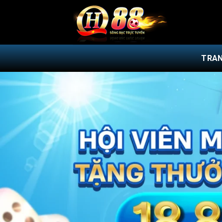
Skip
to
content
TRA