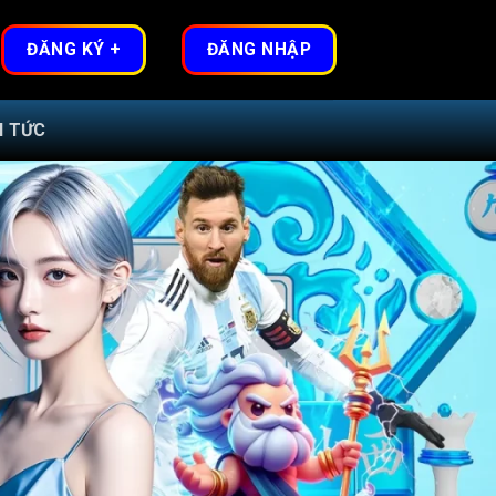
ĐĂNG KÝ +
ĐĂNG NHẬP
N TỨC