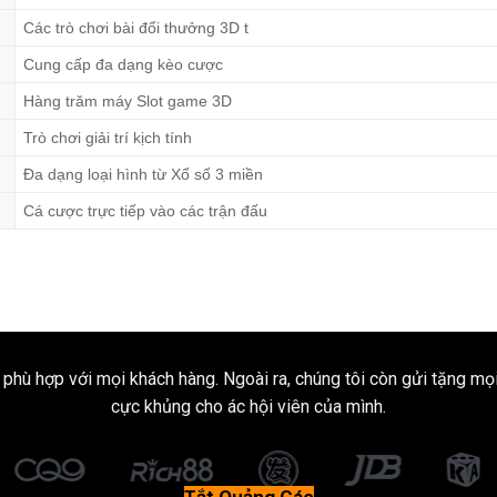
Các trò chơi bài đổi thưởng 3D t
Cung cấp đa dạng kèo cược
Hàng trăm máy Slot game 3D
Trò chơi giải trí kịch tính
Đa dạng loại hình từ Xổ số 3 miền
Cá cược trực tiếp vào các trận đấu
 phù hợp với mọi khách hàng. Ngoài ra, chúng tôi còn gửi tặng mọ
cực khủng cho ác hội viên của mình.