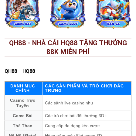
QH88 - NHÀ CÁI HQ88 TẶNG THƯỞNG
88K MIỄN PHÍ
QH88
– HQ88
DANH MỤC
CÁC SẢN PHẨM VÀ TRÒ CHƠI ĐẶC
CHÍNH
TRƯNG
Casino Trực
Các sảnh live casino như
Tuyến
Game Bài
Các trò chơi bài đổi thưởng 3D t
Thể Thao
Cung cấp đa dạng kèo cược
Nổ Hũ (Slots)
Hàng trăm máy Slot game 3D