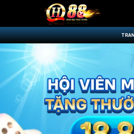
Skip
to
content
TRA