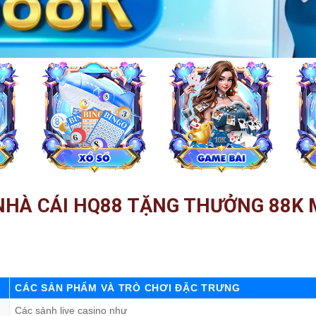
NHÀ CÁI HQ88 TẶNG THƯỞNG 88K 
CÁC SẢN PHẨM VÀ TRÒ CHƠI ĐẶC TRƯNG
Các sảnh live casino như