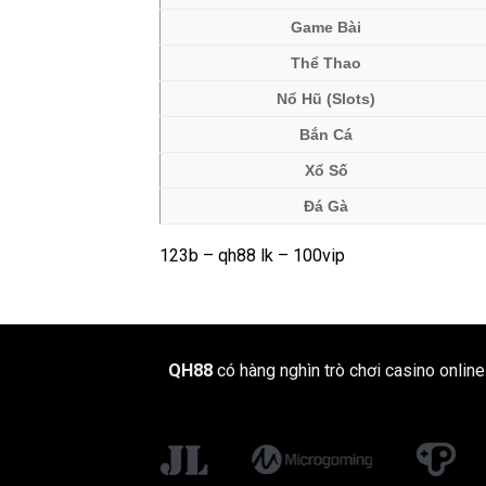
Game Bài
Thể Thao
Nổ Hũ (Slots)
Bắn Cá
Xổ Số
Đá Gà
123b
–
qh88 lk
– 100vip
QH88
có hàng nghìn trò chơi casino online