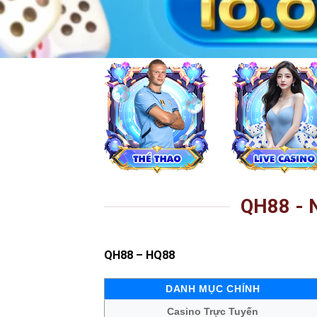
QH88 - 
QH88
– HQ88
DANH MỤC CHÍNH
Casino Trực Tuyến