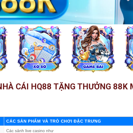
NHÀ CÁI HQ88 TẶNG THƯỞNG 88K 
CÁC SẢN PHẨM VÀ TRÒ CHƠI ĐẶC TRƯNG
Các sảnh live casino như