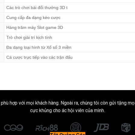
Các trò chơi bài đổi thưởng 3D t
Cung cấp đa dạng kèo cược
Hàng trăm máy Slot game 3D
Trò chơi giải trí kịch tính
Đa dạng loại hình từ Xổ số 3 miền
Cá cược trực tiếp vào các trận đấu
 phù hợp với mọi khách hàng. Ngoài ra, chúng tôi còn gửi tặng mọ
cực khủng cho ác hội viên của mình.