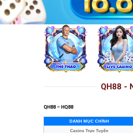
QH88 - 
QH88
– HQ88
DANH MỤC CHÍNH
Casino Trực Tuyến