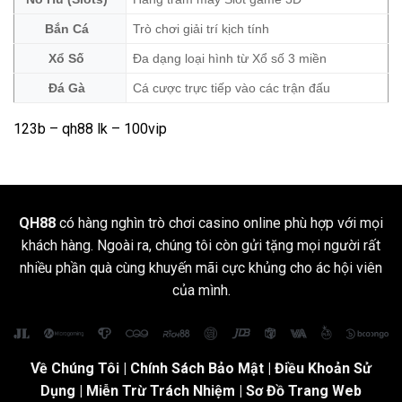
Bắn Cá
Trò chơi giải trí kịch tính
Xổ Số
Đa dạng loại hình từ Xổ số 3 miền
Đá Gà
Cá cược trực tiếp vào các trận đấu
123b
–
qh88 lk
– 100vip
QH88
có hàng nghìn trò chơi casino online phù hợp với mọi
khách hàng. Ngoài ra, chúng tôi còn gửi tặng mọi người rất
nhiều phần quà cùng khuyến mãi cực khủng cho ác hội viên
của mình.
Về Chúng Tôi
|
Chính Sách Bảo Mật
|
Điều Khoản Sử
Dụng
| Miễn Trừ Trách Nhiệm |
Sơ Đồ Trang Web