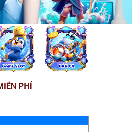
MIỄN PHÍ