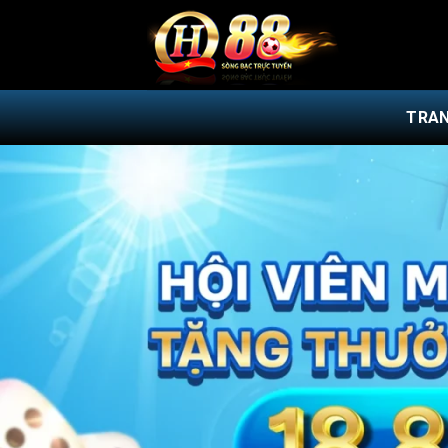
Skip
to
content
TRA