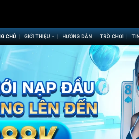
NG CHỦ
GIỚI THIỆU
HƯỚNG DẪN
TRÒ CHƠI
TI