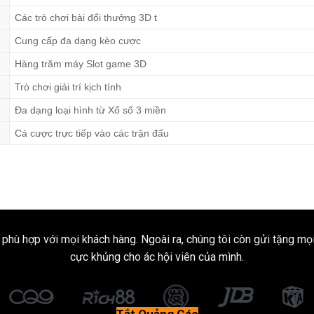
Các trò chơi bài đổi thưởng 3D t
Cung cấp đa dạng kèo cược
Hàng trăm máy Slot game 3D
Trò chơi giải trí kịch tính
Đa dạng loại hình từ Xổ số 3 miền
Cá cược trực tiếp vào các trận đấu
 phù hợp với mọi khách hàng. Ngoài ra, chúng tôi còn gửi tặng mọ
cực khủng cho ác hội viên của mình.