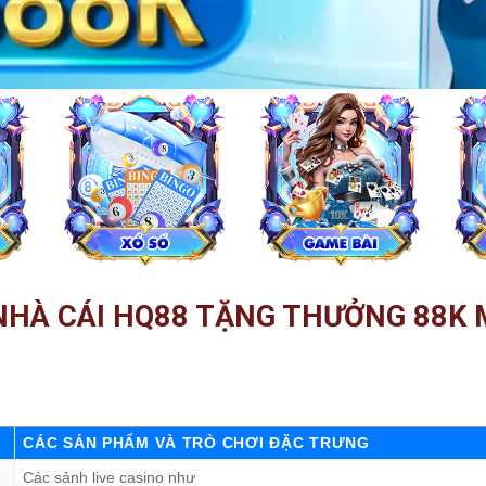
NHÀ CÁI HQ88 TẶNG THƯỞNG 88K 
CÁC SẢN PHẨM VÀ TRÒ CHƠI ĐẶC TRƯNG
Các sảnh live casino như