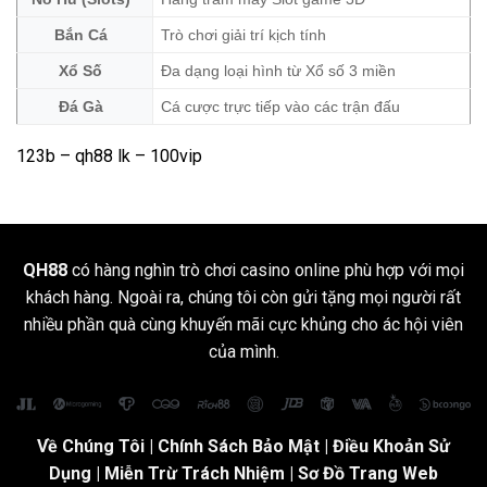
Bắn Cá
Trò chơi giải trí kịch tính
Xổ Số
Đa dạng loại hình từ Xổ số 3 miền
Đá Gà
Cá cược trực tiếp vào các trận đấu
123b
–
qh88 lk
– 100vip
QH88
có hàng nghìn trò chơi casino online phù hợp với mọi
khách hàng. Ngoài ra, chúng tôi còn gửi tặng mọi người rất
nhiều phần quà cùng khuyến mãi cực khủng cho ác hội viên
của mình.
Về Chúng Tôi
|
Chính Sách Bảo Mật
|
Điều Khoản Sử
Dụng
| Miễn Trừ Trách Nhiệm |
Sơ Đồ Trang Web