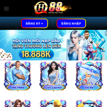
Skip
to
content
ĐĂNG KÝ +
ĐĂNG NHẬP