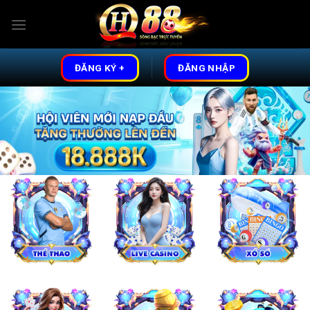
Skip
to
content
ĐĂNG KÝ +
ĐĂNG NHẬP