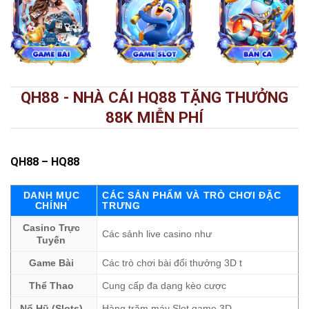
QH88 - NHÀ CÁI HQ88 TẶNG THƯỞNG
88K MIỄN PHÍ
QH88
– HQ88
DANH MỤC
CÁC SẢN PHẨM VÀ TRÒ CHƠI ĐẶC
CHÍNH
TRƯNG
Casino Trực
Các sảnh live casino như
Tuyến
Game Bài
Các trò chơi bài đổi thưởng 3D t
Thể Thao
Cung cấp đa dạng kèo cược
Nổ Hũ (Slots)
Hàng trăm máy Slot game 3D