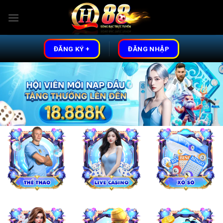
Skip
to
content
ĐĂNG KÝ +
ĐĂNG NHẬP