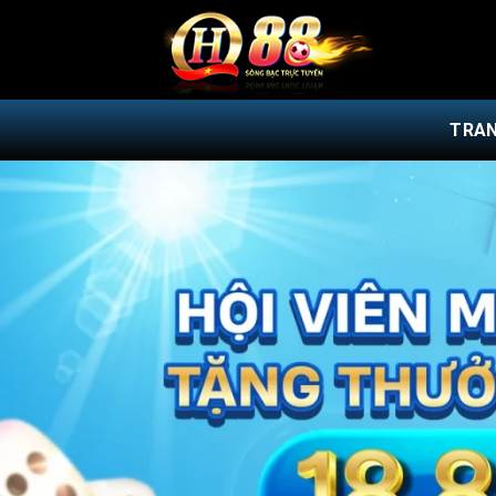
Skip
to
content
TRA