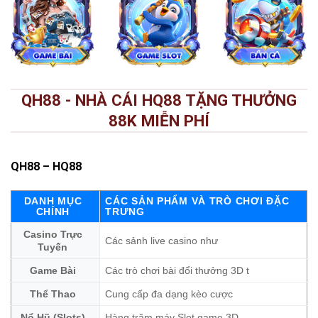
QH88 - NHÀ CÁI HQ88 TẶNG THƯỞNG
88K MIỄN PHÍ
QH88
– HQ88
DANH MỤC
CÁC SẢN PHẨM VÀ TRÒ CHƠI ĐẶC
CHÍNH
TRƯNG
Casino Trực
Các sảnh live casino như
Tuyến
Game Bài
Các trò chơi bài đổi thưởng 3D t
Thể Thao
Cung cấp đa dạng kèo cược
Nổ Hũ (Slots)
Hàng trăm máy Slot game 3D