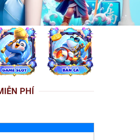
MIỄN PHÍ