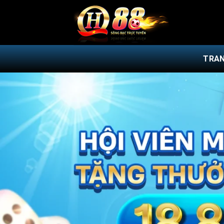
Skip
to
content
TRA