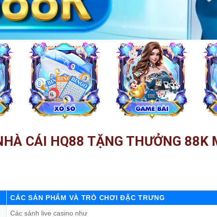
NHÀ CÁI HQ88 TẶNG THƯỞNG 88K 
CÁC SẢN PHẨM VÀ TRÒ CHƠI ĐẶC TRƯNG
Các sảnh live casino như