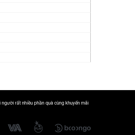
i người rất nhiều phần quà cùng khuyến mãi