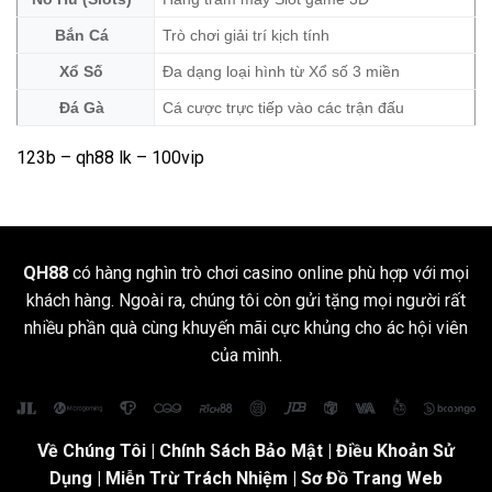
Bắn Cá
Trò chơi giải trí kịch tính
Xổ Số
Đa dạng loại hình từ Xổ số 3 miền
Đá Gà
Cá cược trực tiếp vào các trận đấu
123b
–
qh88 lk
– 100vip
QH88
có hàng nghìn trò chơi casino online phù hợp với mọi
khách hàng. Ngoài ra, chúng tôi còn gửi tặng mọi người rất
nhiều phần quà cùng khuyến mãi cực khủng cho ác hội viên
của mình.
Về Chúng Tôi
|
Chính Sách Bảo Mật
|
Điều Khoản Sử
Dụng
| Miễn Trừ Trách Nhiệm |
Sơ Đồ Trang Web