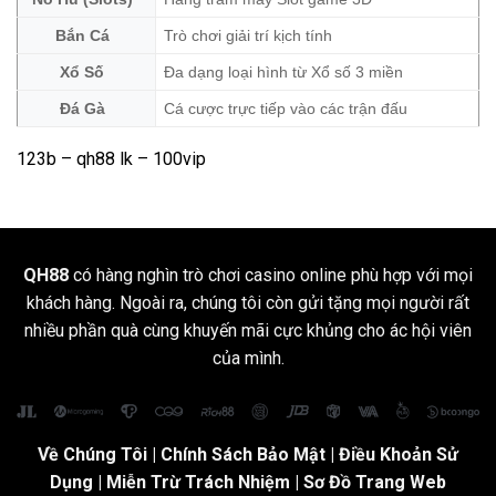
Bắn Cá
Trò chơi giải trí kịch tính
Xổ Số
Đa dạng loại hình từ Xổ số 3 miền
Đá Gà
Cá cược trực tiếp vào các trận đấu
123b
–
qh88 lk
– 100vip
QH88
có hàng nghìn trò chơi casino online phù hợp với mọi
khách hàng. Ngoài ra, chúng tôi còn gửi tặng mọi người rất
nhiều phần quà cùng khuyến mãi cực khủng cho ác hội viên
của mình.
Về Chúng Tôi
|
Chính Sách Bảo Mật
|
Điều Khoản Sử
Dụng
| Miễn Trừ Trách Nhiệm |
Sơ Đồ Trang Web