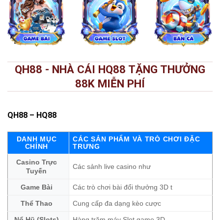
QH88 - NHÀ CÁI HQ88 TẶNG THƯỞNG
88K MIỄN PHÍ
QH88
– HQ88
DANH MỤC
CÁC SẢN PHẨM VÀ TRÒ CHƠI ĐẶC
CHÍNH
TRƯNG
Casino Trực
Các sảnh live casino như
Tuyến
Game Bài
Các trò chơi bài đổi thưởng 3D t
Thể Thao
Cung cấp đa dạng kèo cược
Nổ Hũ (Slots)
Hàng trăm máy Slot game 3D