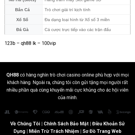
Bắn Cá
Trò chơi giải trí kịch tính
Xổ Số
Đa dạng loại hình từ Xổ số 3 miền
Đá Gà
Cá cược trực tiếp vào các trận đấu
123b
–
qh88 lk
– 100vip
QH88
có hàng nghìn trò chơi casino online phù hợp với mọi
khách hàng. Ngoài ra, chúng tôi còn gửi tặng mọi người rất
nhiều phần quà cùng khuyến mãi cực khủng cho ác hội viên
của mình.
Về Chúng Tôi
|
Chính Sách Bảo Mật
|
Điều Khoản Sử
Dụng
| Miễn Trừ Trách Nhiệm |
Sơ Đồ Trang Web