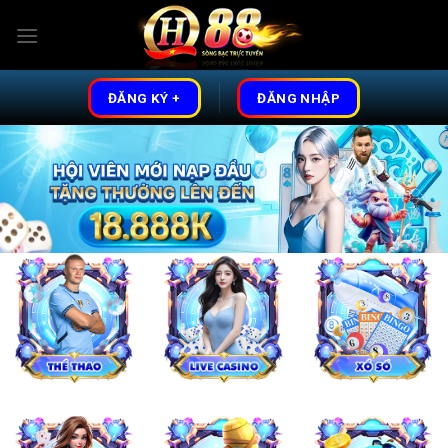
Skip
to
content
ĐĂNG KÝ +
ĐĂNG NHẬP