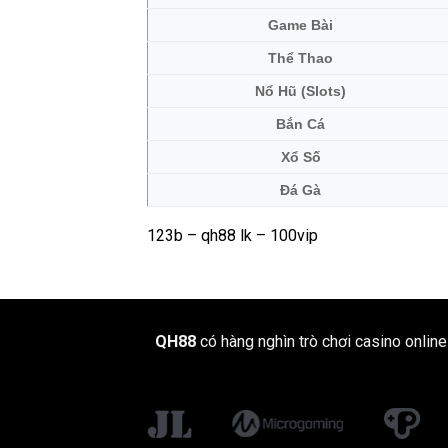
Game Bài
Thể Thao
Nổ Hũ (Slots)
Bắn Cá
Xổ Số
Đá Gà
123b
–
qh88 lk
– 100vip
QH88
có hàng nghìn trò chơi casino online