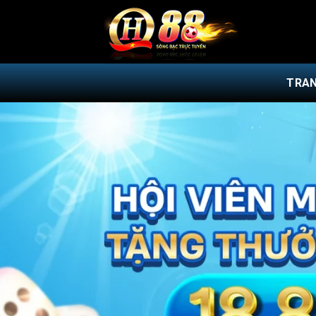
Skip
to
content
TRA