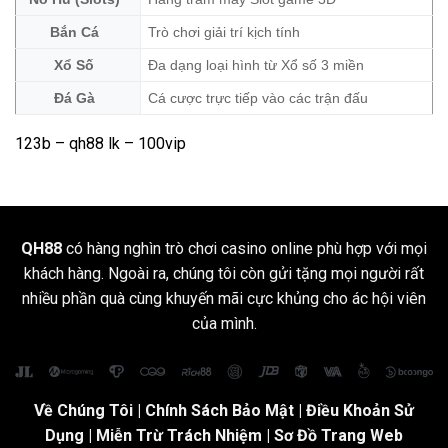
Bắn Cá
Trò chơi giải trí kịch tính
Xổ Số
Đa dạng loại hình từ Xổ số 3 miền
Đá Gà
Cá cược trực tiếp vào các trận đấu
123b
–
qh88 lk
– 100vip
QH88
có hàng nghìn trò chơi casino online phù hợp với mọi
khách hàng. Ngoài ra, chúng tôi còn gửi tặng mọi người rất
nhiều phần quà cùng khuyến mãi cực khủng cho ác hội viên
của mình.
Về Chúng Tôi
|
Chính Sách Bảo Mật
|
Điều Khoản Sử
Dụng
| Miễn Trừ Trách Nhiệm |
Sơ Đồ Trang Web