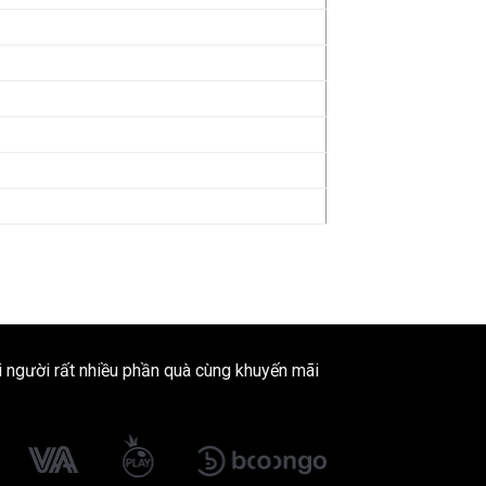
i người rất nhiều phần quà cùng khuyến mãi