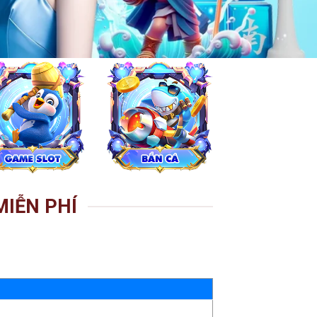
MIỄN PHÍ