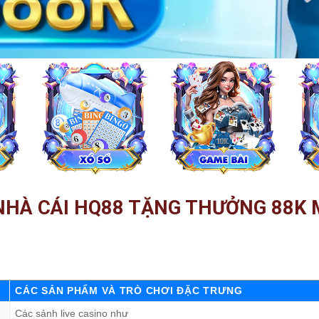
NHÀ CÁI HQ88 TẶNG THƯỞNG 88K 
CÁC SẢN PHẨM VÀ TRÒ CHƠI ĐẶC TRƯNG
Các sảnh live casino như