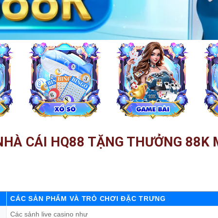
NHÀ CÁI HQ88 TẶNG THƯỞNG 88K 
CÁC SẢN PHẨM VÀ TRÒ CHƠI ĐẶC TRƯNG
Các sảnh live casino như