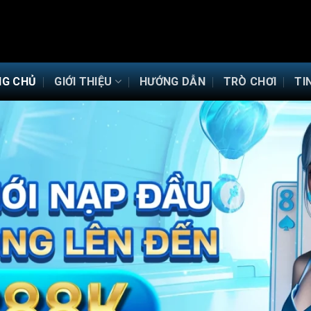
NG CHỦ
GIỚI THIỆU
HƯỚNG DẪN
TRÒ CHƠI
TI