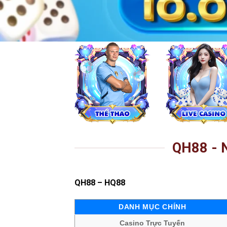
QH88 - 
QH88
– HQ88
DANH MỤC CHÍNH
Casino Trực Tuyến