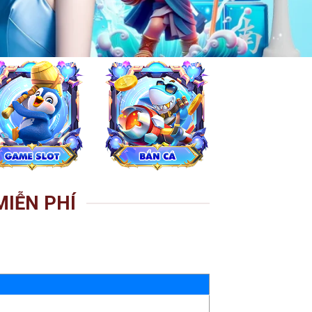
MIỄN PHÍ